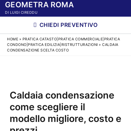
GEOMETRA ROMA
Vai
al
DI LUIGI CIREDDU
contenuto
CHIEDI PREVENTIVO
HOME
»
PRATICA CATASTO|PRATICA COMMERCIALE|PRATICA
CONDONO|PRATICA EDILIZIA|RISTRUTTURAZIONI
»
CALDAIA
CONDENSAZIONE SCELTA COSTO
Caldaia condensazione
come scegliere il
modello migliore, costo e
prezzi