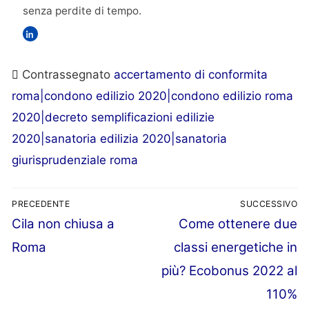
senza perdite di tempo.
Contrassegnato
accertamento di conformita
roma|condono edilizio 2020|condono edilizio roma
2020|decreto semplificazioni edilizie
2020|sanatoria edilizia 2020|sanatoria
giurisprudenziale roma
PRECEDENTE
SUCCESSIVO
Articolo
Articolo
Cila non chiusa a
Come ottenere due
Navigazione
precedente:
successivo:
Roma
classi energetiche in
articoli
più? Ecobonus 2022 al
110%