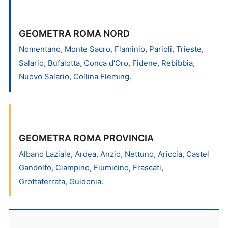
GEOMETRA ROMA NORD
Nomentano, Monte Sacro, Flaminio, Parioli, Trieste,
Salario, Bufalotta, Conca d'Oro, Fidene, Rebibbia,
Nuovo Salario, Collina Fleming.
GEOMETRA ROMA PROVINCIA
Albano Laziale, Ardea, Anzio, Nettuno, Ariccia, Castel
Gandolfo, Ciampino, Fiumicino, Frascati,
Grottaferrata, Guidonia.