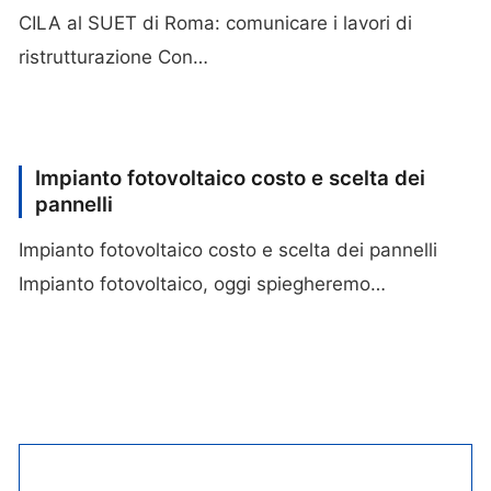
CILA al SUET di Roma: comunicare i lavori di
ristrutturazione Con…
Impianto fotovoltaico costo e scelta dei
pannelli
Impianto fotovoltaico costo e scelta dei pannelli
Impianto fotovoltaico, oggi spiegheremo…