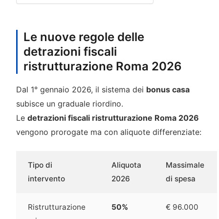
Le nuove regole delle
detrazioni fiscali
ristrutturazione Roma 2026
Dal 1° gennaio 2026, il sistema dei
bonus casa
subisce un graduale riordino.
Le
detrazioni fiscali ristrutturazione Roma 2026
vengono prorogate ma con aliquote differenziate:
Tipo di
Aliquota
Massimale
intervento
2026
di spesa
Ristrutturazione
50%
€ 96.000