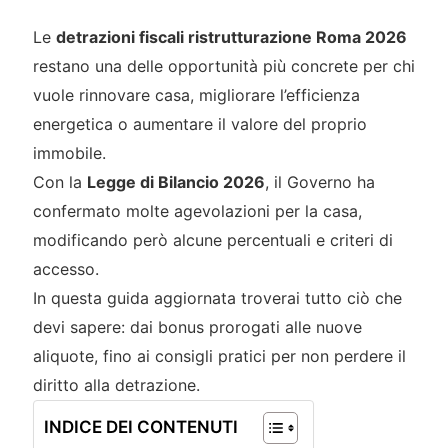
Le
detrazioni fiscali ristrutturazione Roma 2026
restano una delle opportunità più concrete per chi
vuole rinnovare casa, migliorare l’efficienza
energetica o aumentare il valore del proprio
immobile.
Con la
Legge di Bilancio 2026
, il Governo ha
confermato molte agevolazioni per la casa,
modificando però alcune percentuali e criteri di
accesso.
In questa guida aggiornata troverai tutto ciò che
devi sapere: dai bonus prorogati alle nuove
aliquote, fino ai consigli pratici per non perdere il
diritto alla detrazione.
INDICE DEI CONTENUTI