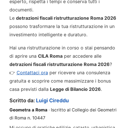
esperto, rispetta i tempi e conserva tutti i
documenti.
Le
detrazioni fiscali ristrutturazione Roma 2026
possono trasformare la tua ristrutturazione in un
investimento intelligente e duraturo.
Hai una ristrutturazione in corso o stai pensando
di aprire una
CILA Roma
per accedere alle
detrazioni fiscali ristrutturazione Roma 2026
?
👉
Contattaci ora
per ricevere una consulenza
gratuita e scoprire come massimizzare i bonus
casa previsti dalla
Legge di Bilancio 2026
.
Scritto da:
Luigi Cireddu
Geometra a Roma
· Iscritto al Collegio dei Geometri
di Roma n. 10447
Mi occupo di pratiche edilizie, catasto, urbanistica