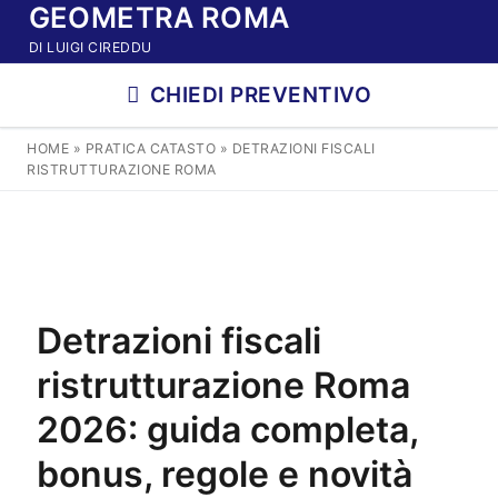
GEOMETRA ROMA
Vai
al
DI LUIGI CIREDDU
contenuto
CHIEDI PREVENTIVO
HOME
»
PRATICA CATASTO
»
DETRAZIONI FISCALI
RISTRUTTURAZIONE ROMA
Detrazioni fiscali
ristrutturazione Roma
2026: guida completa,
bonus, regole e novità