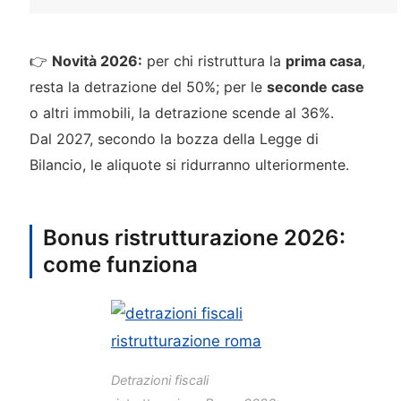
👉
Novità 2026:
per chi ristruttura la
prima casa
,
resta la detrazione del 50%; per le
seconde case
o altri immobili, la detrazione scende al 36%.
Dal 2027, secondo la bozza della Legge di
Bilancio, le aliquote si ridurranno ulteriormente.
Bonus ristrutturazione 2026:
come funziona
Detrazioni fiscali