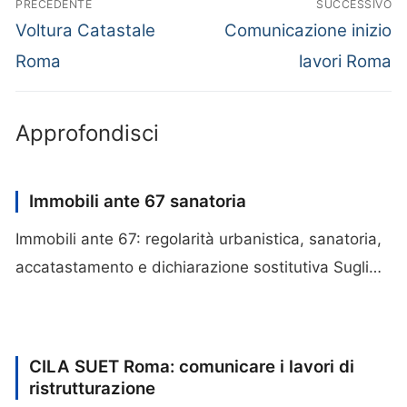
PRECEDENTE
SUCCESSIVO
Articolo
Articolo
Voltura Catastale
Comunicazione inizio
Navigazione
precedente:
successivo:
Roma
lavori Roma
articoli
Approfondisci
Immobili ante 67 sanatoria
Immobili ante 67: regolarità urbanistica, sanatoria,
accatastamento e dichiarazione sostitutiva Sugli…
CILA SUET Roma: comunicare i lavori di
ristrutturazione