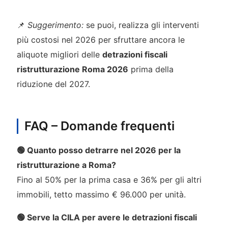
📌
Suggerimento:
se puoi, realizza gli interventi
più costosi nel 2026 per sfruttare ancora le
aliquote migliori delle
detrazioni fiscali
ristrutturazione Roma 2026
prima della
riduzione del 2027.
FAQ – Domande frequenti
🟢 Quanto posso detrarre nel 2026 per la
ristrutturazione a Roma?
Fino al 50% per la prima casa e 36% per gli altri
immobili, tetto massimo € 96.000 per unità.
🟢 Serve la CILA per avere le detrazioni fiscali