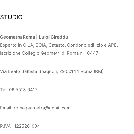
STUDIO
Geometra Roma | Luigi Cireddu
Esperto in CILA, SCIA, Catasto, Condono edilizio e APE,
Iscrizione Collegio Geometri di Roma n. 10447
Via Beato Battista Spagnoli, 29 00144 Roma (RM)
Tel: 06 5513 6417
Email: romageometra@gmail.com
P.IVA 11225261004