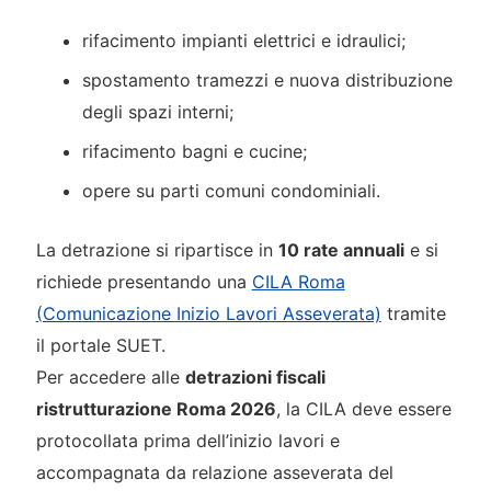
rifacimento impianti elettrici e idraulici;
spostamento tramezzi e nuova distribuzione
degli spazi interni;
rifacimento bagni e cucine;
opere su parti comuni condominiali.
La detrazione si ripartisce in
10 rate annuali
e si
richiede presentando una
CILA Roma
(Comunicazione Inizio Lavori Asseverata)
tramite
il portale SUET.
Per accedere alle
detrazioni fiscali
ristrutturazione Roma 2026
, la CILA deve essere
protocollata prima dell’inizio lavori e
accompagnata da relazione asseverata del