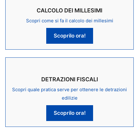
CALCOLO DEI MILLESIMI
Scopri come si fa il calcolo dei millesimi
Scoprilo ora!
DETRAZIONI FISCALI
Scopri quale pratica serve per ottenere le detrazioni
edilizie
Scoprilo ora!