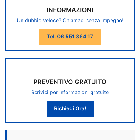
INFORMAZIONI
Un dubbio veloce? Chiamaci senza impegno!
Tel. 06 551 364 17
PREVENTIVO GRATUITO
Scrivici per informazioni gratuite
Richiedi Ora!