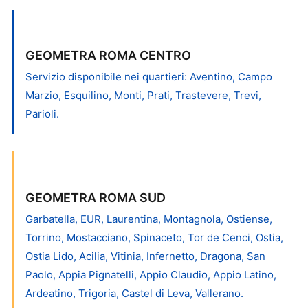
GEOMETRA ROMA CENTRO
Servizio disponibile nei quartieri: Aventino, Campo
Marzio, Esquilino, Monti, Prati, Trastevere, Trevi,
Parioli.
GEOMETRA ROMA SUD
Garbatella, EUR, Laurentina, Montagnola, Ostiense,
Torrino, Mostacciano, Spinaceto, Tor de Cenci, Ostia,
Ostia Lido, Acilia, Vitinia, Infernetto, Dragona, San
Paolo, Appia Pignatelli, Appio Claudio, Appio Latino,
Ardeatino, Trigoria, Castel di Leva, Vallerano.