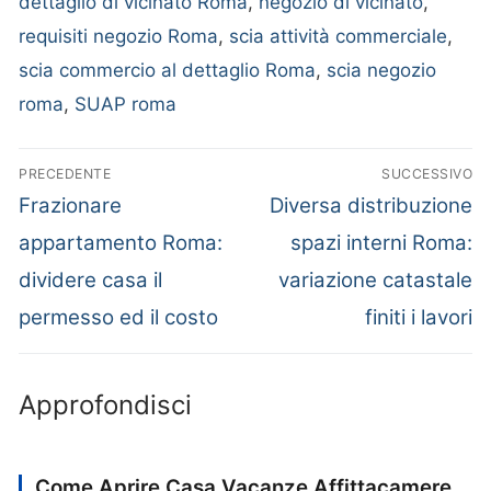
dettaglio di vicinato Roma
,
negozio di vicinato
,
requisiti negozio Roma
,
scia attività commerciale
,
scia commercio al dettaglio Roma
,
scia negozio
roma
,
SUAP roma
PRECEDENTE
SUCCESSIVO
Articolo
Articolo
Frazionare
Diversa distribuzione
Navigazione
precedente:
successivo:
appartamento Roma:
spazi interni Roma:
articoli
dividere casa il
variazione catastale
permesso ed il costo
finiti i lavori
Approfondisci
Come Aprire Casa Vacanze Affittacamere