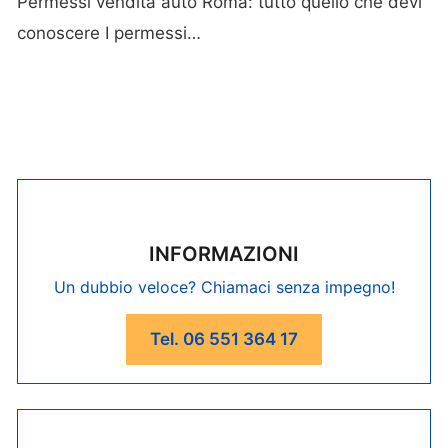
Permessi vendita auto Roma: tutto quello che devi
conoscere I permessi…
INFORMAZIONI
Un dubbio veloce? Chiamaci senza impegno!
Tel. 06 551 364 17