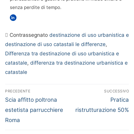
senza perdite di tempo.
Contrassegnato
destinazione di uso urbanistica e
destinazione di uso catastali le differenze
,
Differenza tra destinazione di uso urbanistica e
catastale
,
differenza tra destinazione urbanistica e
catastale
PRECEDENTE
SUCCESSIVO
Articolo
Articolo
Scia affitto poltrona
Pratica
Navigazione
precedente:
successiv
estetista parrucchiere
ristrutturazione 50%
articoli
Roma