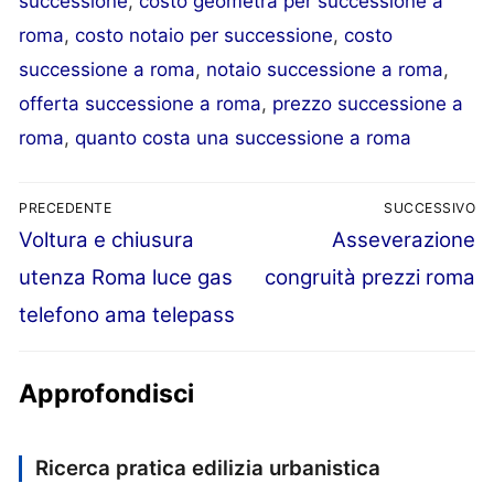
successione
,
costo geometra per successione a
roma
,
costo notaio per successione
,
costo
successione a roma
,
notaio successione a roma
,
offerta successione a roma
,
prezzo successione a
roma
,
quanto costa una successione a roma
PRECEDENTE
SUCCESSIVO
Articolo
Articolo
Voltura e chiusura
Asseverazione
Navigazione
precedente:
successivo:
utenza Roma luce gas
congruità prezzi roma
articoli
telefono ama telepass
Approfondisci
Ricerca pratica edilizia urbanistica