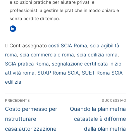
e soluzioni pratiche per aiutare privati e
professionisti a gestire le pratiche in modo chiaro e
senza perdite di tempo.
Contrassegnato
costi SCIA Roma
,
scia agibilità
roma
,
scia commerciale roma
,
scia edilizia roma
,
SCIA pratica Roma
,
segnalazione certificata inizio
attività roma
,
SUAP Roma SCIA
,
SUET Roma SCIA
edilizia
PRECEDENTE
SUCCESSIVO
Articolo
Articolo
Costo permesso per
Quando la planimetria
Navigazione
precedente:
successivo:
ristrutturare
catastale è difforme
articoli
casa:autorizzazione
dalla planimetria