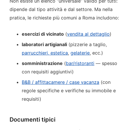
Non esiste un elenco “universale” valido per tutti:
dipende dal tipo attività e dal settore. Ma nella
pratica, le richieste più comuni a Roma includono:
esercizi di vicinato
(
vendita al dettaglio
)
laboratori artigianali
(pizzerie a taglio,
parrucchieri, estetica
,
gelaterie
, ecc.)
somministrazione
(
bar/ristoranti
— spesso
con requisiti aggiuntivi)
B&B / affittacamere / case vacanza
(con
regole specifiche e verifiche su immobile e
requisiti)
Documenti tipici