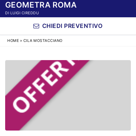
GEOMETRA ROMA
Vai
al
DI LUIGI CIREDDU
contenuto
CHIEDI PREVENTIVO
HOME
»
CILA MOSTACCIANO