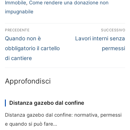
Immobile
,
Come rendere una donazione non
impugnabile
PRECEDENTE
SUCCESSIVO
Articolo
Articolo
Quando non è
Lavori interni senza
Navigazione
precedente:
successivo:
obbligatorio il cartello
permessi
articoli
di cantiere
Approfondisci
Distanza gazebo dal confine
Distanza gazebo dal confine: normativa, permessi
e quando si può fare…