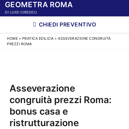
GEOMETRA ROMA
Vai
al
DI LUIGI CIREDDU
contenuto
CHIEDI PREVENTIVO
HOME
»
PRATICA EDILIZIA
»
ASSEVERAZIONE CONGRUITÀ
PREZZI ROMA
Asseverazione
congruità prezzi Roma:
bonus casa e
ristrutturazione