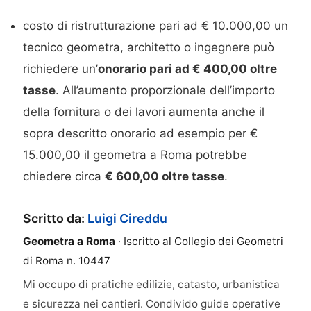
costo di ristrutturazione pari ad € 10.000,00 un
tecnico geometra, architetto o ingegnere può
richiedere un’
onorario pari ad € 400,00 oltre
tasse
. All’aumento proporzionale dell’importo
della fornitura o dei lavori aumenta anche il
sopra descritto onorario ad esempio per €
15.000,00 il geometra a Roma potrebbe
chiedere circa
€ 600,00 oltre tasse
.
Scritto da:
Luigi Cireddu
Geometra a Roma
· Iscritto al Collegio dei Geometri
di Roma n. 10447
Mi occupo di pratiche edilizie, catasto, urbanistica
e sicurezza nei cantieri. Condivido guide operative