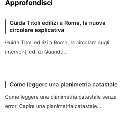
Approfondisci
Guida Titoli edilizi a Roma, la nuova
circolare esplicativa
Guida Titoli edilizi a Roma, la circolare sugli
interventi edilizi Quando…
Come leggere una planimetria catastale
Come leggere una planimetria catastale senza
errori Capire una planimetria catastale…