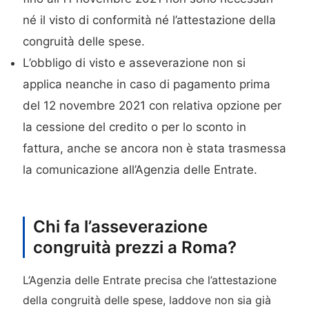
né il visto di conformità né l’attestazione della
congruità delle spese.
L’obbligo di visto e asseverazione non si
applica neanche in caso di pagamento prima
del 12 novembre 2021 con relativa opzione per
la cessione del credito o per lo sconto in
fattura, anche se ancora non è stata trasmessa
la comunicazione all’Agenzia delle Entrate.
Chi fa l’asseverazione
congruità prezzi a Roma?
L’Agenzia delle Entrate precisa che l’attestazione
della congruità delle spese, laddove non sia già