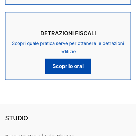
DETRAZIONI FISCALI
Scopri quale pratica serve per ottenere le detrazioni
edilizie
Scoprilo ora!
STUDIO