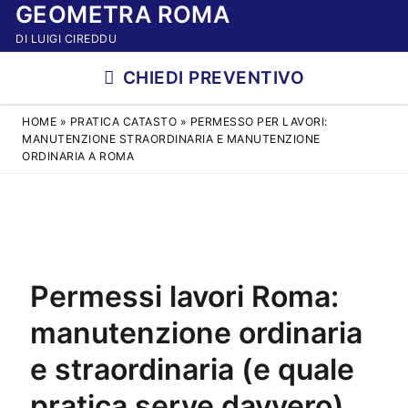
GEOMETRA ROMA
Vai
al
DI LUIGI CIREDDU
contenuto
CHIEDI PREVENTIVO
HOME
»
PRATICA CATASTO
»
PERMESSO PER LAVORI:
MANUTENZIONE STRAORDINARIA E MANUTENZIONE
ORDINARIA A ROMA
Permessi lavori Roma:
manutenzione ordinaria
e straordinaria (e quale
pratica serve davvero)