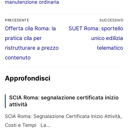
manutenzione ordinaria
PRECEDENTE
SUCCESSIVO
Articolo
Articolo
Offerta cila Roma: la
SUET Roma: sportello
Navigazione
precedente:
successivo:
pratica cila per
unico edilizia
articoli
ristrutturare a prezzo
telematico
contenuto
Approfondisci
SCIA Roma: segnalazione certificata inizio
attività
SCIA Roma: Segnalazione Certificata Inizio Attività,
Costi e Tempi La…