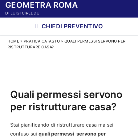
GEOMETRA ROMA
Vai
al
DI LUIGI CIREDDU
contenuto
CHIEDI PREVENTIVO
HOME
»
PRATICA CATASTO
»
QUALI PERMESSI SERVONO PER
RISTRUTTURARE CASA?
Quali permessi servono
per ristrutturare casa?
Stai pianificando di ristrutturare casa ma sei
confuso sui
quali permessi servono per