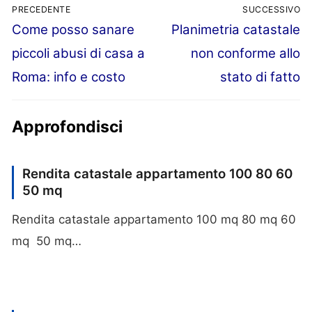
PRECEDENTE
SUCCESSIVO
Articolo
Articolo
Come posso sanare
Planimetria catastale
Navigazione
precedente:
successivo:
piccoli abusi di casa a
non conforme allo
articoli
Roma: info e costo
stato di fatto
Approfondisci
Rendita catastale appartamento 100 80 60
50 mq
Rendita catastale appartamento 100 mq 80 mq 60
mq 50 mq…