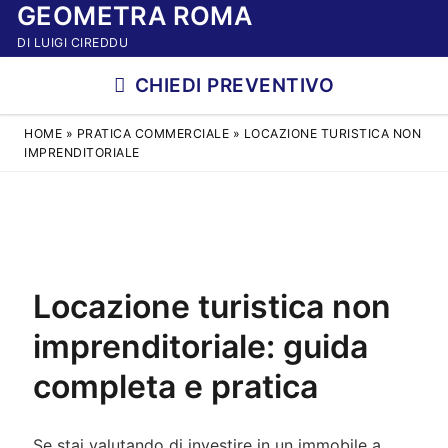
GEOMETRA ROMA
Vai
al
DI LUIGI CIREDDU
contenuto
CHIEDI PREVENTIVO
HOME
»
PRATICA COMMERCIALE
»
LOCAZIONE TURISTICA NON
IMPRENDITORIALE
Locazione turistica non
imprenditoriale: guida
completa e pratica
Se stai valutando di investire in un immobile a