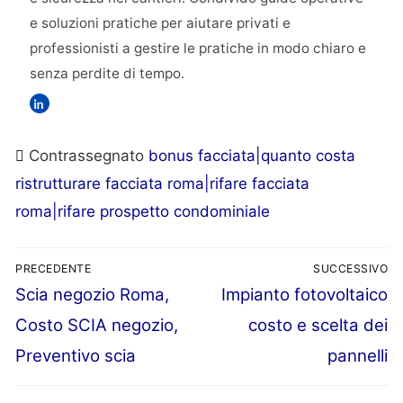
e soluzioni pratiche per aiutare privati e
professionisti a gestire le pratiche in modo chiaro e
senza perdite di tempo.
Contrassegnato
bonus facciata|quanto costa
ristrutturare facciata roma|rifare facciata
roma|rifare prospetto condominiale
PRECEDENTE
SUCCESSIVO
Articolo
Articolo
Scia negozio Roma,
Impianto fotovoltaico
Navigazione
precedente:
successivo:
Costo SCIA negozio,
costo e scelta dei
articoli
Preventivo scia
pannelli