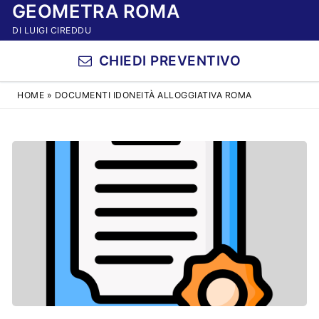
GEOMETRA ROMA
Vai
al
DI LUIGI CIREDDU
contenuto
CHIEDI PREVENTIVO
HOME
»
DOCUMENTI IDONEITÀ ALLOGGIATIVA ROMA