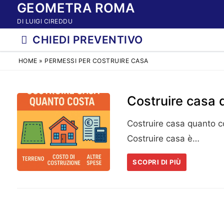
GEOMETRA ROMA
Vai
al
DI LUIGI CIREDDU
contenuto
CHIEDI PREVENTIVO
HOME
»
PERMESSI PER COSTRUIRE CASA
Costruire casa 
Costruire casa quanto co
Costruire casa è…
SCOPRI DI PIÙ