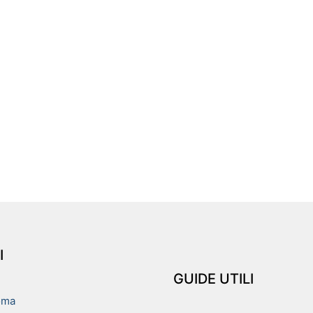
I
GUIDE UTILI
oma