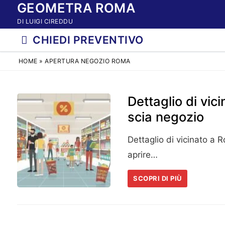
GEOMETRA ROMA
Vai
al
DI LUIGI CIREDDU
contenuto
CHIEDI PREVENTIVO
HOME
»
APERTURA NEGOZIO ROMA
Dettaglio di vi
scia negozio
Dettaglio di vicinato a 
aprire…
SCOPRI DI PIÙ