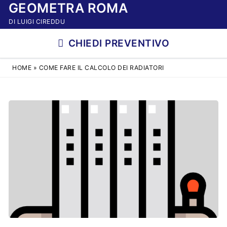
GEOMETRA ROMA
Vai
al
DI LUIGI CIREDDU
contenuto
CHIEDI PREVENTIVO
HOME
»
COME FARE IL CALCOLO DEI RADIATORI