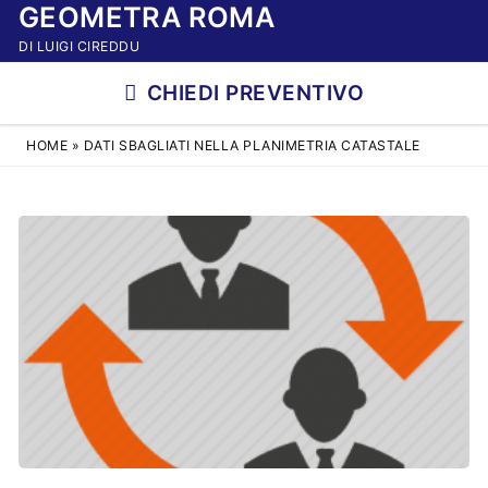
GEOMETRA ROMA
Vai
al
DI LUIGI CIREDDU
contenuto
CHIEDI PREVENTIVO
HOME
»
DATI SBAGLIATI NELLA PLANIMETRIA CATASTALE