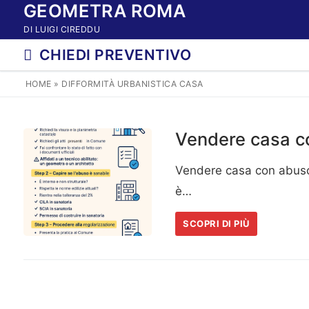
GEOMETRA ROMA
Vai
al
DI LUIGI CIREDDU
contenuto
CHIEDI PREVENTIVO
HOME
»
DIFFORMITÀ URBANISTICA CASA
Vendere casa co
Vendere casa con abuso
è…
SCOPRI DI PIÙ