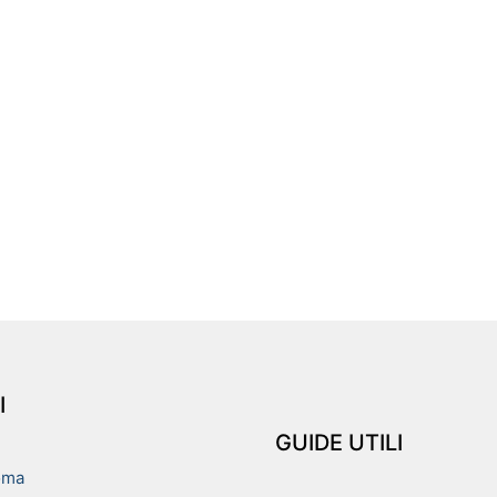
I
GUIDE UTILI
oma