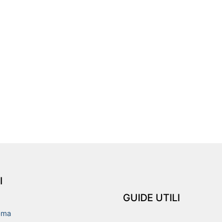
I
GUIDE UTILI
oma