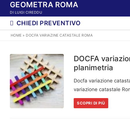
GEOMETRA ROMA
Vai
al
DI LUIGI CIREDDU
contenuto
CHIEDI PREVENTIVO
HOME
»
DOCFA VARIAZINE CATASTALE ROMA
DOCFA variazio
planimetria
Docfa variazione catasta
variazione catastale R
SCOPRI DI PIÙ