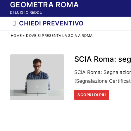
GEOMETRA ROMA
Vai
al
DI LUIGI CIREDDU
contenuto
CHIEDI PREVENTIVO
HOME
»
DOVE SI PRESENTA LA SCIA A ROMA
SCIA Roma: segna
SCIA Roma: Segnalazione
(Segnalazione Certifica
SCOPRI DI PIÙ