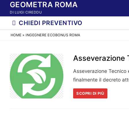
GEOMETRA ROMA
Vai
al
DI LUIGI CIREDDU
contenuto
CHIEDI PREVENTIVO
HOME
»
INGEGNERE ECOBONUS ROMA
Asseverazione 
Asseverazione Tecnico 
finalmente il decreto at
SCOPRI DI PIÙ