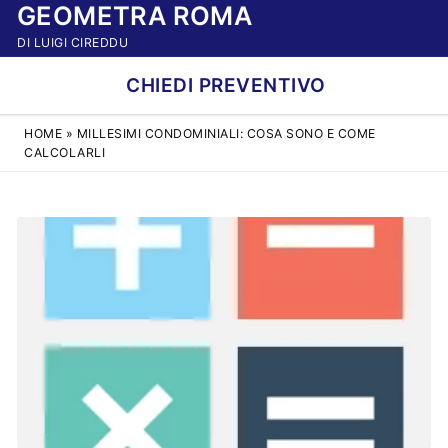
GEOMETRA ROMA
Vai
al
DI LUIGI CIREDDU
contenuto
CHIEDI PREVENTIVO
HOME
»
MILLESIMI CONDOMINIALI: COSA SONO E COME
CALCOLARLI