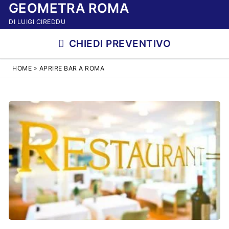
GEOMETRA ROMA
Vai
al
DI LUIGI CIREDDU
contenuto
CHIEDI PREVENTIVO
HOME
»
APRIRE BAR A ROMA