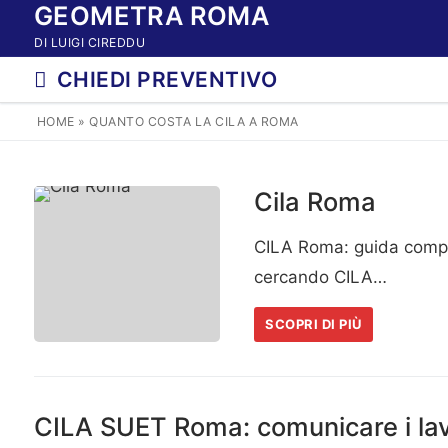
GEOMETRA ROMA
Vai
al
DI LUIGI CIREDDU
contenuto
CHIEDI PREVENTIVO
HOME
»
QUANTO COSTA LA CILA A ROMA
Cila Roma
CILA Roma: guida comple
cercando CILA…
SCOPRI DI PIÙ
CILA SUET Roma: comunicare i lavo