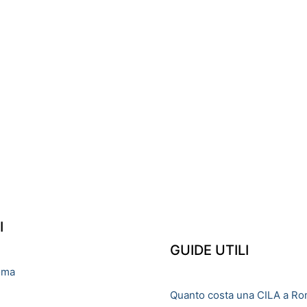
I
GUIDE UTILI
oma
Quanto costa una CILA a R