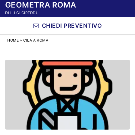
GEOMETRA ROMA
Vai
al
DI LUIGI CIREDDU
contenuto
CHIEDI PREVENTIVO
HOME
»
CILA A ROMA