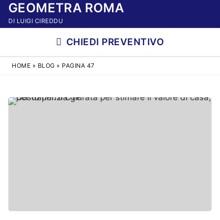
GEOMETRA ROMA
Vai
al
DI LUIGI CIREDDU
contenuto
CHIEDI PREVENTIVO
HOME
»
BLOG
»
PAGINA 47