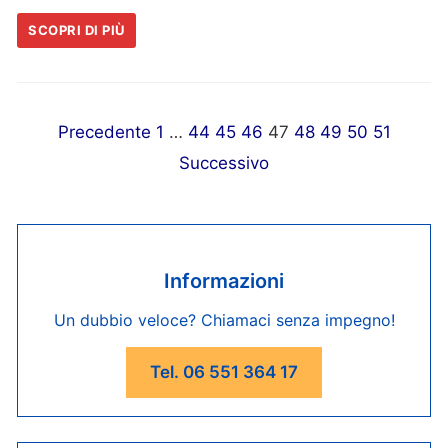
SCOPRI DI PIÙ
Paginazione
Precedente
1
…
44
45
46
47
48
49
50
51
degli
Successivo
articoli
Informazioni
Un dubbio veloce? Chiamaci senza impegno!
Tel. 06 551 364 17